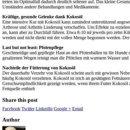
treten im Optimalfall dadurch deutlich seltener auf. Das kleine Gesund
Umständen andere Behandlungen und Medikamente.
Kräftige, gesunde Gelenke dank Kokosöl
Eine intensive Kur mit Kokosöl kann zumindest unterstützend anges
Arthrose und Arthritis Linderung verschaffen. Um Effekte zu erziele
an, kann aber zu Durchfall führen. Etwa 8-10 ml jeweils pro zehn Ki
werden und nicht direkt mit der vollen Menge begonnen werden. Der
Last but not least: Pfotenpflege
Geschmeidige und gepflegte Haut an den Pfotenballen ist für Hunde
gesalzenen Wegen reinigt man die Pfötchen mit warmem Wasser und l
Nachteile der Fütterung von Kokosöl
Der dauerhafte Verzehr von Kokosöl scheint auch mit gewissen Nebe
häufig Kokosöl verzehrten. Kokosöl ist reich an gesättigten Fettsäur
Geruchsempfindlichkeit gezeigt werden, wenn ihrem Futter Kokosöl z
Fettquelle enthielt
Share this post
Facebook
Twitter
LinkedIn
Google +
Email
Author