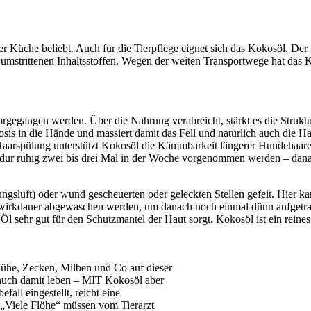
r Küche beliebt. Auch für die Tierpflege eignet sich das Kokosöl. Der
it umstrittenen Inhaltsstoffen. Wegen der weiten Transportwege hat da
gegangen werden. Über die Nahrung verabreicht, stärkt es die Strukt
s in die Hände und massiert damit das Fell und natürlich auch die Hau
er Haarspülung unterstützt Kokosöl die Kämmbarkeit längerer Hundehaa
edur ruhig zwei bis drei Mal in der Woche vorgenommen werden – dana
gsluft) oder wund gescheuerten oder geleckten Stellen gefeit. Hier k
wirkdauer abgewaschen werden, um danach noch einmal dünn aufgetragen
l sehr gut für den Schutzmantel der Haut sorgt. Kokosöl ist ein reines
lühe, Zecken, Milben und Co auf dieser
 auch damit leben – MIT Kokosöl aber
fall eingestellt, reicht eine
 „Viele Flöhe“ müssen vom Tierarzt