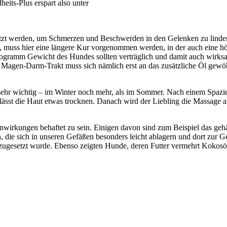
heits-Plus erspart also unter
etzt werden, um Schmerzen und Beschwerden in den Gelenken zu linder
n, muss hier eine längere Kur vorgenommen werden, in der auch eine hö
logramm Gewicht des Hundes sollten verträglich und damit auch wirksa
 Magen-Darm-Trakt muss sich nämlich erst an das zusätzliche Öl gewö
 sehr wichtig – im Winter noch mehr, als im Sommer. Nach einem Spazi
ässt die Haut etwas trocknen. Danach wird der Liebling die Massage a
nwirkungen behaftet zu sein. Einigen davon sind zum Beispiel das ge
en, die sich in unseren Gefäßen besonders leicht ablagern und dort zur
ugesetzt wurde. Ebenso zeigten Hunde, deren Futter vermehrt Kokosöl 