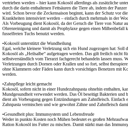
vertrieben werden – hier kann Kokosöl allerdings als zusätzliche unt
durch die darin enthaltenen Fettsäuren die Tiere ab, indem der Panzer (
wird. Schon bevor die Zeckensaison beginnt, kann der Schutz vor di
Krankheiten intensiviert werden – einfach durch mehrmals in der Wo
Als Vorbeugung dient Kokosöl, da der Geruch die Tiere von Natur au
Ohrenreinigung und damit als Prophylaxe gegen einen Milbenbefall k
fusselfreien Tuchs benutzt werden.
•Kokosöl unterstützt die Wundheilung
Egal, welche kleinere Verletzung sich ein Hund zugezogen hat: Soll
Kokosöl als „Heilsalbe“ aufgetragen werden. Das gilt freilich nicht 
selbstverständlich vom Tierarzt fachgerecht behandeln lassen muss. W
Verletzungen durch Dornen oder Krallen und so fort, selbst therapier
ohne Klammern oder Fäden kann durch vorsichtiges Benetzen mit Kok
werden.
•Zahnpflege leicht gemacht
Kokosöl, sofern nicht in einer Hundezahnpasta ohnehin enthalten, kan
Mundgesundheit verwendet werden. Das Öl beseitigt Bakterien und
dient als Vorbeugung gegen Entzündungen am Zahnfleisch. Einfach e
Zahnpasta vermischen und wie gewohnt Zähne und Zahnfleisch damit
•Gesundheit plus: Immunsystem und Lebensfreude
Weder in punkto Kosten noch Mühen bedeutet es großen Mehraufwand
Ration Kokosöl ins Futter zu mischen. Damit stärkt man das Immuns