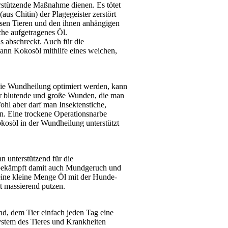
erstützende Maßnahme dienen. Es tötet
aus Chitin) der Plagegeister zerstört
esen Tieren und den ihnen anhängigen
che aufgetragenes Öl.
s abschreckt. Auch für die
ann Kokosöl mithilfe eines weichen,
 die Wundheilung optimiert werden, kann
für blutende und große Wunden, die man
ohl aber darf man Insektenstiche,
en. Eine trockene Operationsnarbe
osöl in der Wundheilung unterstützt
n unterstützend für die
 bekämpft damit auch Mundgeruch und
ine kleine Menge Öl mit der Hunde-
 massierend putzen.
, dem Tier einfach jeden Tag eine
ystem des Tieres und Krankheiten