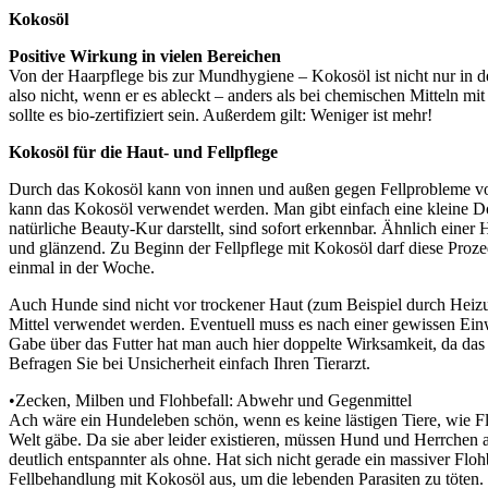
Kokosöl
Positive Wirkung in vielen Bereichen
Von der Haarpflege bis zur Mundhygiene – Kokosöl ist nicht nur in de
also nicht, wenn er es ableckt – anders als bei chemischen Mitteln m
sollte es bio-zertifiziert sein. Außerdem gilt: Weniger ist mehr!
Kokosöl für die Haut- und Fellpflege
Durch das Kokosöl kann von innen und außen gegen Fellprobleme vor
kann das Kokosöl verwendet werden. Man gibt einfach eine kleine Dosi
natürliche Beauty-Kur darstellt, sind sofort erkennbar. Ähnlich ein
und glänzend. Zu Beginn der Fellpflege mit Kokosöl darf diese Proz
einmal in der Woche.
Auch Hunde sind nicht vor trockener Haut (zum Beispiel durch Heizun
Mittel verwendet werden. Eventuell muss es nach einer gewissen Ein
Gabe über das Futter hat man auch hier doppelte Wirksamkeit, da das Ö
Befragen Sie bei Unsicherheit einfach Ihren Tierarzt.
•Zecken, Milben und Flohbefall: Abwehr und Gegenmittel
Ach wäre ein Hundeleben schön, wenn es keine lästigen Tiere, wie F
Welt gäbe. Da sie aber leider existieren, müssen Hund und Herrchen
deutlich entspannter als ohne. Hat sich nicht gerade ein massiver Flohbe
Fellbehandlung mit Kokosöl aus, um die lebenden Parasiten zu töten.