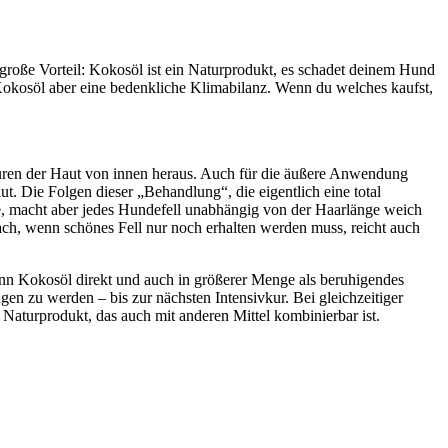
 große Vorteil: Kokosöl ist ein Naturprodukt, es schadet deinem Hund
s Kokosöl aber eine bedenkliche Klimabilanz. Wenn du welches kaufst,
uren der Haut von innen heraus. Auch für die äußere Anwendung
t. Die Folgen dieser „Behandlung“, die eigentlich eine total
re, macht aber jedes Hundefell unabhängig von der Haarlänge weich
ch, wenn schönes Fell nur noch erhalten werden muss, reicht auch
ann Kokosöl direkt und auch in größerer Menge als beruhigendes
 zu werden – bis zur nächsten Intensivkur. Bei gleichzeitiger
 Naturprodukt, das auch mit anderen Mittel kombinierbar ist.